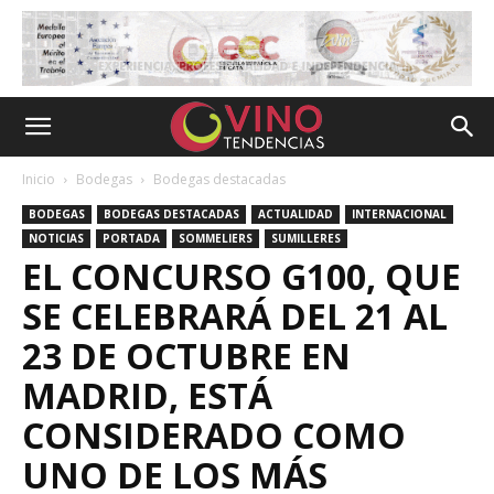
Inicio
Bodegas
Bodegas destacadas
BODEGAS
BODEGAS DESTACADAS
ACTUALIDAD
INTERNACIONAL
NOTICIAS
PORTADA
SOMMELIERS
SUMILLERES
EL CONCURSO G100, QUE
SE CELEBRARÁ DEL 21 AL
23 DE OCTUBRE EN
MADRID, ESTÁ
CONSIDERADO COMO
UNO DE LOS MÁS