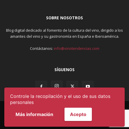
SOBRE NOSOTROS
Blog digital dedicado al fomento de la cultura del vino, dirigido a los
amantes del vino y su gastronomía en España e Iberoamérica.
Contáctanos:
info@vinotendencias.com
SÍGUENOS
Controle la recopilación y el uso de sus datos
personales
AVISO LEGAL & POLÍTICA DE PRIVACIDAD
Más información
Acepto
CONDICIONES DE USO
CONTACTO
QUIÉNES SOMOS
© DESARROLLADO POR
OKYS