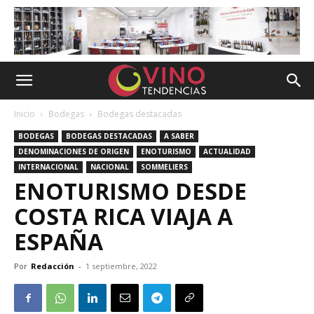
Inicio
Bodegas
Bodegas destacadas
BODEGAS
BODEGAS DESTACADAS
A SABER
DENOMINACIONES DE ORIGEN
ENOTURISMO
ACTUALIDAD
INTERNACIONAL
NACIONAL
SOMMELIERS
ENOTURISMO DESDE
COSTA RICA VIAJA A
ESPAÑA
Por
Redacción
-
1 septiembre, 2022