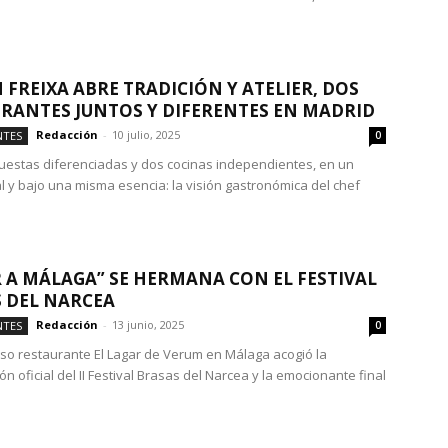
FREIXA ABRE TRADICIÓN Y ATELIER, DOS
RANTES JUNTOS Y DIFERENTES EN MADRID
Redacción
-
10 julio, 2025
NTES
0
uestas diferenciadas y dos cocinas independientes, en un
l y bajo una misma esencia: la visión gastronómica del chef
 A MÁLAGA” SE HERMANA CON EL FESTIVAL
 DEL NARCEA
Redacción
-
13 junio, 2025
NTES
0
ioso restaurante El Lagar de Verum en Málaga acogió la
n oficial del II Festival Brasas del Narcea y la emocionante final