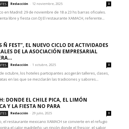
Redacción
-
12 noviembre, 2025
NTES
0
co en Madrid: 29 de noviembre de 18 a 23 hs barras oficiales.
nta libre y fiesta con DJ El restaurante XAMACH, referente...
 Ñ FEST”, EL NUEVO CICLO DE ACTIVIDADES
ALES DE LA ASOCIACIÓN EMPRESARIAL
RA...
Redacción
-
1 octubre, 2025
NTES
0
 de octubre, los hoteles participantes acogerán talleres, clases,
atas en las que se mezclarán las tradiciones y sabores...
: DONDE EL CHILE PICA, EL LIMÓN
CA Y LA FIESTA NO PARA
Redacción
-
29 julio, 2025
NTES
0
o, el restaurante mexicano XAMACH se convierte en el refugio
contra el calor madrileño: un rincón donde el frescor, el sabor