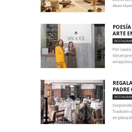
Aben Hume
POESÍA
ARTE E
RESTAURA
Por: Laura
Stirum pre
excepciona
REGALA
PADRE 
RESTAURA
Sorprende 
Tradición 
en plena Mi