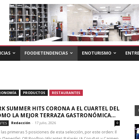
CIAS
FOODIETENDENCIAS
ENOTURISMO
ENTRE
RONOMÍA
PRODUCTOS
RESTAURANTES
K SUMMER HITS CORONA A EL CUARTEL DEL
MO LA MEJOR TERRAZA GASTRONÓMICA...
Redacción
-
17 julio, 2026
NTES
0
las primeras 5 posiciones de esta selección, por este orden: Il
 (Tenerife), OB Rooftop (Alicante); Balarés (A Coruña); y Carmen