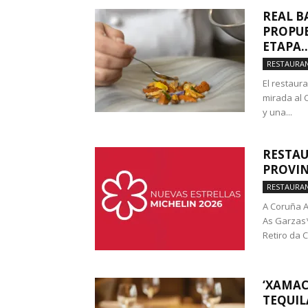
REAL B
PROPUE
ETAPA..
RESTAURA
El restaur
mirada al 
y una...
RESTAU
PROVIN
RESTAURA
A Coruña A
As Garzas*
Retiro da 
‘XAMAC
TEQUIL