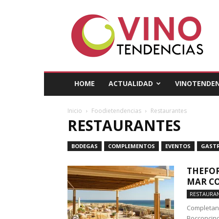
Vino
Tendencias
HOME
ACTUALIDAD
VINOTENDEN
Inicio
Foodietendencias
Restaurantes
RESTAURANTES
BODEGAS
COMPLEMENTOS
EVENTOS
GAST
THEFOR
MAR CO
RESTAURA
Completan 
Bocconcino