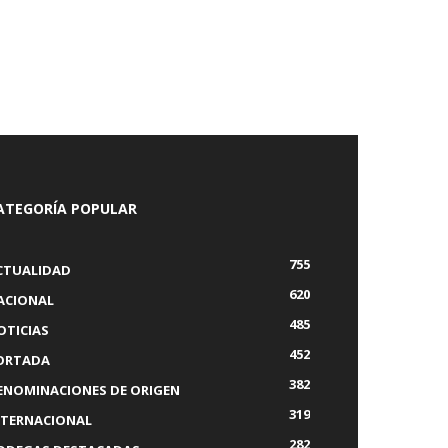
ATEGORÍA POPULAR
755
CTUALIDAD
620
ACIONAL
485
OTICIAS
452
ORTADA
382
ENOMINACIONES DE ORIGEN
319
NTERNACIONAL
282