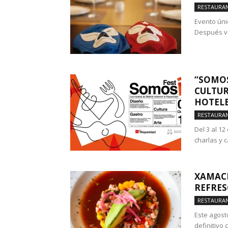
RESTAURA
Evento úni
Después ve
“SOMOS
CULTUR
HOTELE
RESTAURA
Del 3 al 12
charlas y c
XAMACH
REFRES
RESTAURA
Este agost
definitivo 