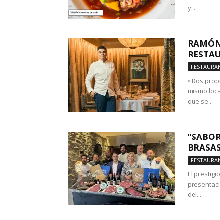
y...
RAMÓN 
RESTAU
RESTAURA
• Dos prop
mismo loca
que se...
“SABOR
BRASAS
RESTAURA
El prestig
presentació
del...