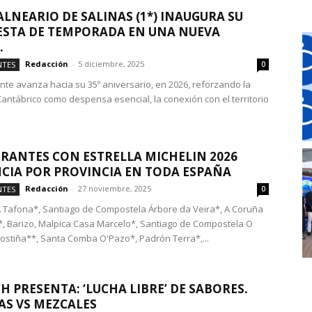
ALNEARIO DE SALINAS (1*) INAUGURA SU
STA DE TEMPORADA EN UNA NUEVA
.
Redacción
-
5 diciembre, 2025
NTES
0
ante avanza hacia su 35º aniversario, en 2026, reforzando la
Cantábrico como despensa esencial, la conexión con el territorio
RANTES CON ESTRELLA MICHELIN 2026
CIA POR PROVINCIA EN TODA ESPAÑA
Redacción
-
27 noviembre, 2025
NTES
0
 Tafona*, Santiago de Compostela Árbore da Veira*, A Coruña
, Barizo, Malpica Casa Marcelo*, Santiago de Compostela O
Costiña**, Santa Comba O'Pazo*, Padrón Terra*,...
H PRESENTA: ‘LUCHA LIBRE’ DE SABORES.
AS VS MEZCALES