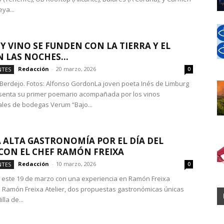
ya...
 Y VINO SE FUNDEN CON LA TIERRA Y EL
N LAS NOCHES...
Redacción
-
20 marzo, 2026
NTES
0
 Berdejo. Fotos: Alfonso GordonLa joven poeta Inés de Limburg
senta su primer poemario acompañada por los vinos
les de bodegas Verum “Bajo...
 ALTA GASTRONOMÍA POR EL DÍA DEL
CON EL CHEF RAMÓN FREIXA
Redacción
-
10 marzo, 2026
NTES
0
este 19 de marzo con una experiencia en Ramón Freixa
o Ramón Freixa Atelier, dos propuestas gastronómicas únicas
lla de...