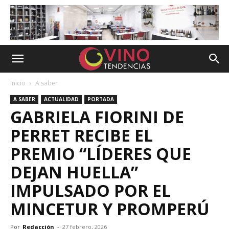
Inicio
A saber
A SABER
ACTUALIDAD
PORTADA
GABRIELA FIORINI DE
PERRET RECIBE EL
PREMIO “LÍDERES QUE
DEJAN HUELLA”
IMPULSADO POR EL
MINCETUR Y PROMPERÚ
Por
Redacción
-
27 febrero, 2026