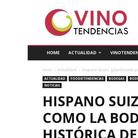
Vino
Tendencias
HOME
ACTUALIDAD
VINOTENDEN
Inicio
Actualidad
Hispano Suizas, galardonada po
ACTUALIDAD
FOODIETENDENCIAS
BODEGAS
BOD
NOTICIAS
HISPANO SUI
COMO LA BOD
HISTÓRICA DE