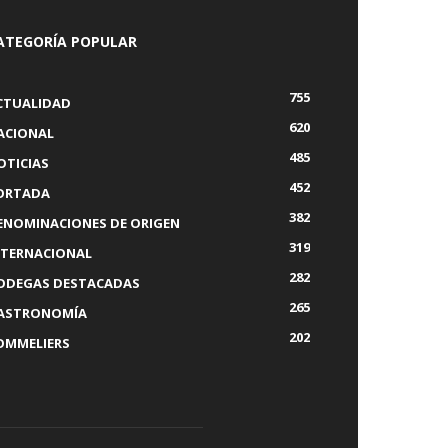
ATEGORÍA POPULAR
755
CTUALIDAD
620
ACIONAL
485
OTICIAS
452
ORTADA
382
ENOMINACIONES DE ORIGEN
319
NTERNACIONAL
282
ODEGAS DESTACADAS
265
ASTRONOMÍA
202
OMMELIERS