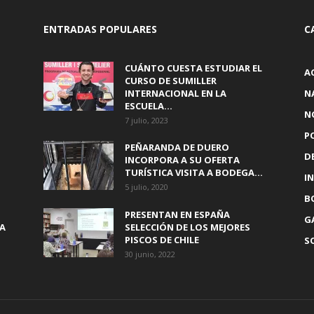
ENTRADAS POPULARES
C
CUÁNTO CUESTA ESTUDIAR EL
A
CURSO DE SUMILLER
INTERNACIONAL EN LA
N
ESCUELA...
N
7 julio, 2023
P
PEÑARANDA DE DUERO
D
INCORPORA A SU OFERTA
TURÍSTICA VISITA A BODEGA...
I
5 julio, 2020
B
PRESENTAN EN ESPAÑA
G
IA
SELECCIÓN DE LOS MEJORES
PISCOS DE CHILE
S
30 junio, 2022