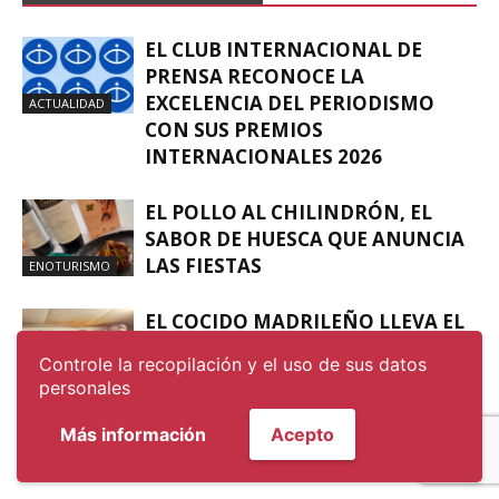
EL CLUB INTERNACIONAL DE
PRENSA RECONOCE LA
EXCELENCIA DEL PERIODISMO
ACTUALIDAD
CON SUS PREMIOS
INTERNACIONALES 2026
EL POLLO AL CHILINDRÓN, EL
SABOR DE HUESCA QUE ANUNCIA
LAS FIESTAS
ENOTURISMO
EL COCIDO MADRILEÑO LLEVA EL
SABOR DE MADRID A NUEVA YORK
Controle la recopilación y el uso de sus datos
DESDE EL “JUAN SEBASTIÁN DE
ACTUALIDAD
personales
ELCANO”
Más información
Acepto