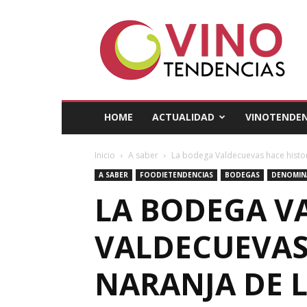
Vino
Tendencias
HOME
ACTUALIDAD
VINOTENDEN
Inicio
A saber
La bodega Valdecuevas hace histori
A SABER
FOODIETENDENCIAS
BODEGAS
DENOMIN
LA BODEGA V
VALDECUEVAS
NARANJA DE L