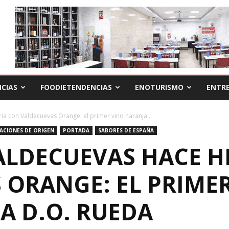
CIAS
FOODIETENDENCIAS
ENOTURISMO
ENTRE
a con Valdecuevas Orange: el primer vino naranja...
ACIONES DE ORIGEN
PORTADA
SABORES DE ESPAÑA
ALDECUEVAS HACE H
 ORANGE: EL PRIME
A D.O. RUEDA