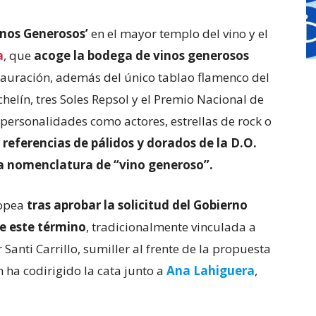
inos Generosos’
en el mayor templo del vino y el
a
, que
acoge la bodega de vinos generosos
tauración, además del único tablao flamenco del
elín, tres Soles Repsol y el Premio Nacional de
ersonalidades como actores, estrellas de rock o
s referencias de pálidos y dorados de la D.O.
la nomenclatura de “vino generoso”.
ropea
tras aprobar la solicitud del Gobierno
de este término
, tradicionalmente vinculada a
Santi Carrillo, sumiller al frente de la propuesta
n ha codirigido la cata junto a
Ana Lahiguera
,