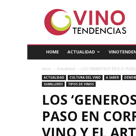
Vino
Tendencias
HOME
ACTUALIDAD
VINOTENDEN
Inicio
Actualidad
LOS ‘GENEROSOS’ DE D.O. RUED
ACTUALIDAD
CULTURA DEL VINO
A SABER
DENOM
SUMILLERES
TIPOS DE VINOS
LOS ‘GENEROS
PASO EN CORR
VINO Y EL AR