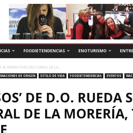
CIAS
FOODIETENDENCIAS
ENOTURISMO
ENTRE
A SE ABREN PASO EN CORRAL DE LA...
INACIONES DE ORIGEN
ESTILO DE VIDA
FOODIETENDENCIAS
EVENTOS
NAC
OS’ DE D.O. RUEDA 
AL DE LA MORERÍA,
TE