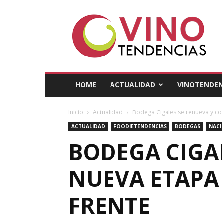
Vino
Tendencias
HOME
ACTUALIDAD
VINOTENDEN
Inicio
Actualidad
Bodega Cigales se renueva y co
ACTUALIDAD
FOODIETENDENCIAS
BODEGAS
NAC
BODEGA CIGA
NUEVA ETAPA
FRENTE