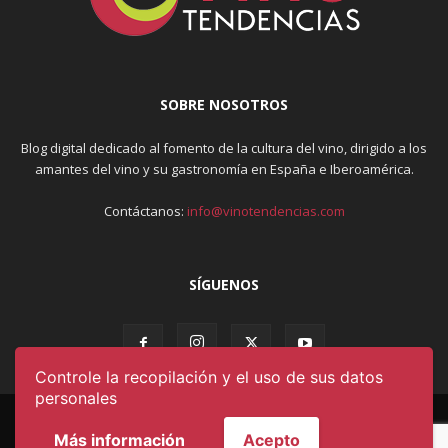
SOBRE NOSOTROS
Blog digital dedicado al fomento de la cultura del vino, dirigido a los
amantes del vino y su gastronomía en España e Iberoamérica.
Contáctanos:
info@vinotendencias.com
SÍGUENOS
Controle la recopilación y el uso de sus datos
personales
AVISO LEGAL & POLÍTICA DE PRIVACIDAD
Más información
Acepto
CONDICIONES DE USO
CONTACTO
QUIÉNES SOMOS