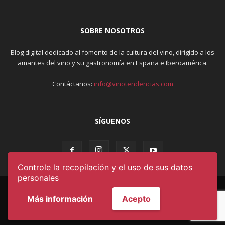
SOBRE NOSOTROS
Blog digital dedicado al fomento de la cultura del vino, dirigido a los
amantes del vino y su gastronomía en España e Iberoamérica.
Contáctanos:
info@vinotendencias.com
SÍGUENOS
Controle la recopilación y el uso de sus datos
personales
AVISO LEGAL & POLÍTICA DE PRIVACIDAD
CONDICIONES DE USO
CONTACTO
QUIÉNES SOMOS
Más información
Acepto
© DESARROLLADO POR
OKYS