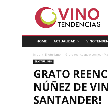
Vino
Tendencias
HOME
ACTUALIDAD
VINOTENDEN
Inicio
Enoturismo
Grato reencuentro con Jean Mar
ENOTURISMO
GRATO REENC
NÚÑEZ DE VIN
SANTANDER!