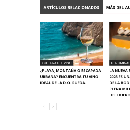
ARTÍCULOS RELACIONADOS
MÁS DEL A
CULTURA DEL VINO
DENOMINAC
¿PLAYA, MONTAÑA O ESCAPADA
LA NUEVA 
URBANA? ENCUENTRA TU VINO
2023 ES U
IDEAL DE LA D.O. RUEDA.
DE LA BOD
PLENA MIL
DEL DUER