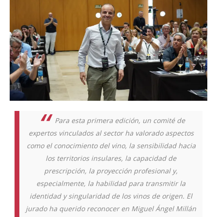
Para esta primera edición, un comité de
expertos vinculados al sector ha valorado aspectos
como el conocimiento del vino, la sensibilidad hacia
los territorios insulares, la capacidad de
prescripción, la proyección profesional y,
especialmente, la habilidad para transmitir la
identidad y singularidad de los vinos de origen. El
jurado ha querido reconocer en Miguel Ángel Millán