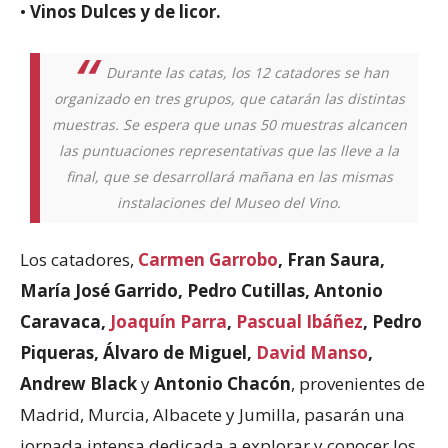
•
Vinos Dulces y de licor.
Durante las catas, los 12 catadores se han
organizado en tres grupos, que catarán las distintas
muestras. Se espera que unas 50 muestras alcancen
las puntuaciones representativas que las lleve a la
final, que se desarrollará mañana en las mismas
instalaciones del Museo del Vino.
Los catadores,
Carmen Garrobo
, Fran Saura,
María José Garrido, Pedro Cutillas, Antonio
Caravaca,
Joaquín Parra
,
Pascual Ibáñez
, Pedro
Piqueras, Álvaro de Miguel,
David Manso
,
Andrew Black
y
Antonio Chacón
, provenientes de
Madrid, Murcia, Albacete y Jumilla, pasarán una
jornada intensa dedicada a explorar y conocer los