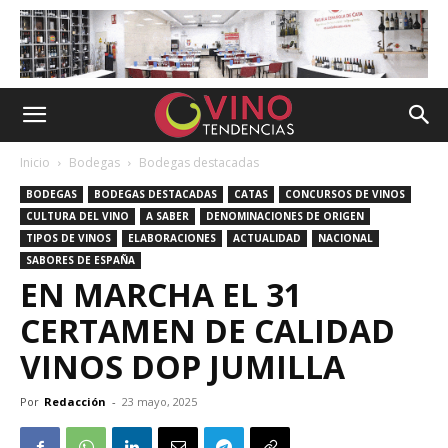
Inicio
Bodegas
Bodegas destacadas
BODEGAS
BODEGAS DESTACADAS
CATAS
CONCURSOS DE VINOS
CULTURA DEL VINO
A SABER
DENOMINACIONES DE ORIGEN
TIPOS DE VINOS
ELABORACIONES
ACTUALIDAD
NACIONAL
SABORES DE ESPAÑA
EN MARCHA EL 31
CERTAMEN DE CALIDAD
VINOS DOP JUMILLA
Por
Redacción
-
23 mayo, 2025