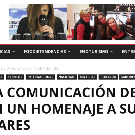
CIAS
FOODIETENDENCIAS
ENOTURISMO
ENTRE
E LA AEPEV SE CONVIERTE EN UN...
AS
EVENTOS
INTERNACIONAL
NACIONAL
NOTICIAS
PORTADA
SABORES
A COMUNICACIÓN DE
N UN HOMENAJE A 
JARES