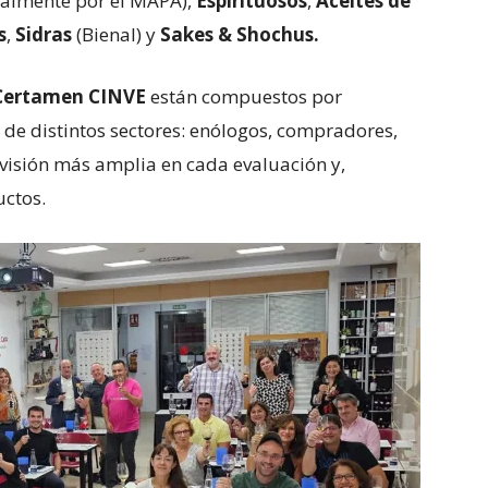
cialmente por el MAPA),
Espirituosos
,
Aceites de
s
,
Sidras
(Bienal) y
Sakes & Shochus.
Certamen CINVE
están compuestos por
de distintos sectores: enólogos, compradores,
visión más amplia en cada evaluación y,
ctos.