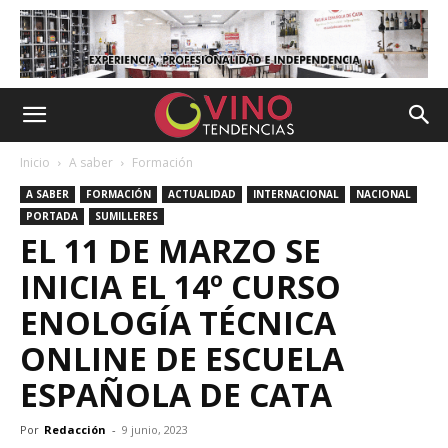
Inicio
A saber
Formación
A SABER
FORMACIÓN
ACTUALIDAD
INTERNACIONAL
NACIONAL
PORTADA
SUMILLERES
EL 11 DE MARZO SE
INICIA EL 14º CURSO
ENOLOGÍA TÉCNICA
ONLINE DE ESCUELA
ESPAÑOLA DE CATA
Por
Redacción
-
9 junio, 2023