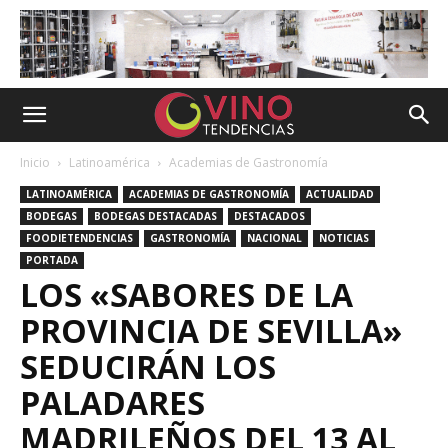
Inicio
Latinoamérica
Academias de Gastronomía
LATINOAMÉRICA
ACADEMIAS DE GASTRONOMÍA
ACTUALIDAD
BODEGAS
BODEGAS DESTACADAS
DESTACADOS
FOODIETENDENCIAS
GASTRONOMÍA
NACIONAL
NOTICIAS
PORTADA
LOS «SABORES DE LA
PROVINCIA DE SEVILLA»
SEDUCIRÁN LOS
PALADARES
MADRILEÑOS DEL 13 AL