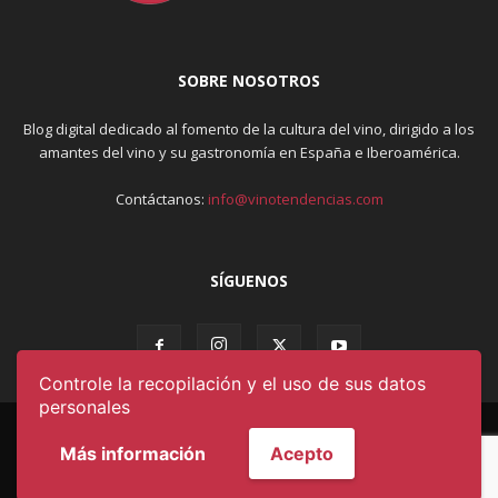
SOBRE NOSOTROS
Blog digital dedicado al fomento de la cultura del vino, dirigido a los
amantes del vino y su gastronomía en España e Iberoamérica.
Contáctanos:
info@vinotendencias.com
SÍGUENOS
Controle la recopilación y el uso de sus datos
personales
AVISO LEGAL & POLÍTICA DE PRIVACIDAD
CONDICIONES DE USO
CONTACTO
QUIÉNES SOMOS
Más información
Acepto
© DESARROLLADO POR
OKYS