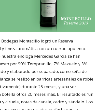
a, Bodegas Montecillo logró un Reserva
 y fineza aromática con un cuerpo opulento.
e nuestra enóloga Mercedes García se han
puesto por 90% Tempranillo, 7% Mazuelo y 3%
iado y elaborado por separado, como seña de
anza se realizó en barricas artesanales de roble
tivamente) durante 25 meses, y una vez
botella otros 20 meses más. El resultado es “un
 y ciruela, notas de canela, cedro y sándalo. Los
en un vino con una acidez perfecta que lo