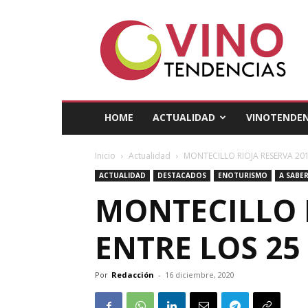
Vino
Tendencias
HOME
ACTUALIDAD
VINOTENDEN
Inicio
Actualidad
MONTECILLO RIOJA RESERVA 20
ACTUALIDAD
DESTACADOS
ENOTURISMO
A SABE
MONTECILLO R
ENTRE LOS 2
Por
Redacción
-
16 diciembre, 2020