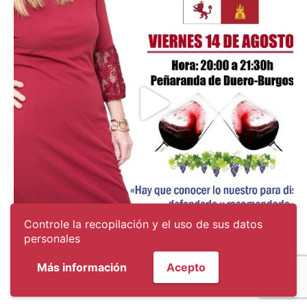
Controle la recopilación y el uso de sus datos
personales
Cargar más
Seguir en Instagram
Más información
Acepto