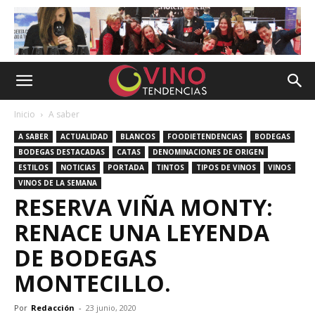
Inicio
A saber
A SABER
ACTUALIDAD
BLANCOS
FOODIETENDENCIAS
BODEGAS
BODEGAS DESTACADAS
CATAS
DENOMINACIONES DE ORIGEN
ESTILOS
NOTICIAS
PORTADA
TINTOS
TIPOS DE VINOS
VINOS
VINOS DE LA SEMANA
RESERVA VIÑA MONTY:
RENACE UNA LEYENDA
DE BODEGAS
MONTECILLO.
Por
Redacción
-
23 junio, 2020