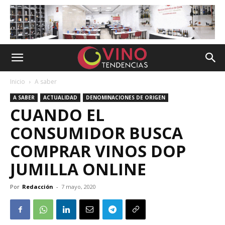
Inicio
A saber
A SABER
ACTUALIDAD
DENOMINACIONES DE ORIGEN
CUANDO EL
CONSUMIDOR BUSCA
COMPRAR VINOS DOP
JUMILLA ONLINE
Por
Redacción
-
7 mayo, 2020