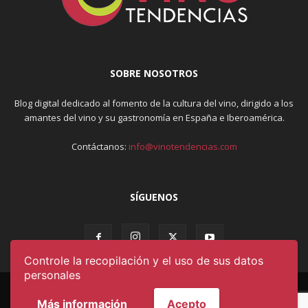
SOBRE NOSOTROS
Blog digital dedicado al fomento de la cultura del vino, dirigido a los
amantes del vino y su gastronomía en España e Iberoamérica.
Contáctanos:
info@vinotendencias.com
SÍGUENOS
Controle la recopilación y el uso de sus datos
personales
AVISO LEGAL & POLÍTICA DE PRIVACIDAD
Más información
Acepto
CONDICIONES DE USO
CONTACTO
QUIÉNES SOMOS